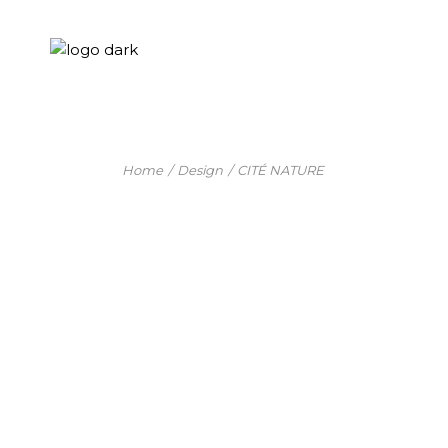
Skip
to
the
content
Home
Design
CITÉ NATURE